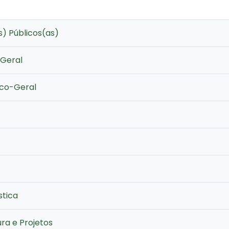
) Públicos(as)
-Geral
ico-Geral
stica
ra e Projetos