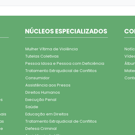
NÚCLEOS ESPECIALIZADOS
CO
Mulher Vítima de Violência
Notíc
Tutelas Coletivas
Víde
Pessoa Idosa e Pessoa com Deficiência
Álbu
Tratamento Extrajudicial de Conflitos
Mater
Consumidor
Cont
Assistência aos Presos
Direitos Humanos
es
Execução Penal
Saúde
nais
Educação em Direitos
as
Tratamento Extrajudicial de Conflitos
 e
Defesa Criminal