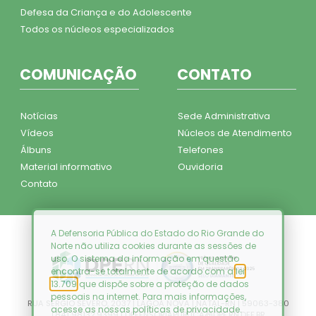
Defesa da Criança e do Adolescente
Todos os núcleos especializados
COMUNICAÇÃO
CONTATO
Notícias
Sede Administrativa
Vídeos
Núcleos de Atendimento
Álbuns
Telefones
Material informativo
Ouvidoria
Contato
A Defensoria Pública do Estado do Rio Grande do
Norte não utiliza cookies durante as sessões de
uso. O sistema da informação em questão
encontra-se totalmente de acordo com a
lei
13.709
que dispõe sobre a proteção de dados
pessoais na internet. Para mais informações,
RUA SÉRGIO SEVERO, 2037 | LAGOA NOVA | NATAL-RN | 59063-380
acesse as nossas
políticas de privacidade
.
(84) 98132.9399 | DEFENSORIAPUBLICA@DPE.RN.DEF.BR