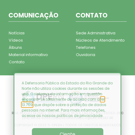
COMUNICAÇÃO
CONTATO
Notícias
Sede Administrativa
Vídeos
Núcleos de Atendimento
Álbuns
Telefones
Material informativo
Ouvidoria
Contato
A Defensoria Pública do Estado do Rio Grande do
Norte não utiliza cookies durante as sessões de
uso. O sistema da informação em questão
encontra-se totalmente de acordo com a
lei
13.709
que dispõe sobre a proteção de dados
pessoais na internet. Para mais informações,
RUA SÉRGIO SEVERO, 2037 | LAGOA NOVA | NATAL-RN | 59063-380
acesse as nossas
políticas de privacidade
.
(84) 98132.9399 | DEFENSORIAPUBLICA@DPE.RN.DEF.BR
COPYRIGHT © 2022 TI-DPERN | TODOS OS DIREITOS RESERVADOS
Ciente