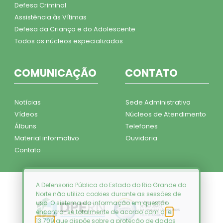
Defesa Criminal
Assistência às Vítimas
Defesa da Criança e do Adolescente
Todos os núcleos especializados
COMUNICAÇÃO
CONTATO
Notícias
Sede Administrativa
Vídeos
Núcleos de Atendimento
Álbuns
Telefones
Material informativo
Ouvidoria
Contato
A Defensoria Pública do Estado do Rio Grande do
Norte não utiliza cookies durante as sessões de
uso. O sistema da informação em questão
encontra-se totalmente de acordo com a
lei
13.709
que dispõe sobre a proteção de dados