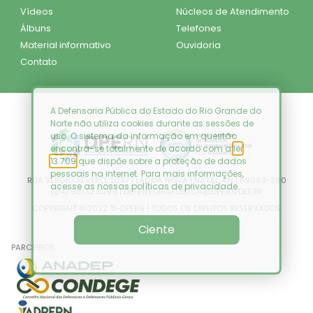
Vídeos
Núcleos de Atendimento
Álbuns
Telefones
Material informativo
Ouvidoria
Contato
A Defensoria Pública do Estado do Rio Grande do
Norte não utiliza cookies durante as sessões de
uso. O sistema da informação em questão
encontra-se totalmente de acordo com a
lei
13.709
que dispõe sobre a proteção de dados
pessoais na internet. Para mais informações,
RUA SÉRGIO SEVERO, 2037 | LAGOA NOVA | NATAL-RN | 59063-380
acesse as nossas
políticas de privacidade
.
(84) 98132.9399 | DEFENSORIAPUBLICA@DPE.RN.DEF.BR
COPYRIGHT © 2022 TI-DPERN | TODOS OS DIREITOS RESERVADOS
Ciente
PARCEIROS: