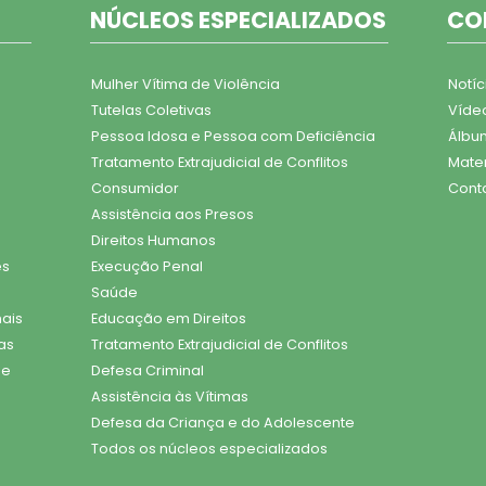
NÚCLEOS ESPECIALIZADOS
CO
Mulher Vítima de Violência
Notíc
Tutelas Coletivas
Víde
Pessoa Idosa e Pessoa com Deficiência
Álbu
Tratamento Extrajudicial de Conflitos
Mater
Consumidor
Cont
Assistência aos Presos
Direitos Humanos
es
Execução Penal
Saúde
nais
Educação em Direitos
as
Tratamento Extrajudicial de Conflitos
 e
Defesa Criminal
Assistência às Vítimas
Defesa da Criança e do Adolescente
Todos os núcleos especializados