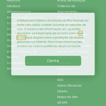
Histórico
Áreas de Atuação
Estrutura
Critérios de
Organizacional
Atendimento
Administração Superior
Plantões
A Defensoria Pública do Estado do Rio Grande do
Conselho Superior
Documentos para
Norte não utiliza cookies durante as sessões de
Corregedoria Geral
Atendimento
uso. O sistema da informação em questão
encontra-se totalmente de acordo com a
lei
Defensores Públicos
Dúvidas Frequentes
13.709
que dispõe sobre a proteção de dados
Quadro Funcional
Carta de Serviços
pessoais na internet. Para mais informações,
Legislação Institucional
Projetos Institucionais
acesse as nossas
políticas de privacidade
.
e Consolidacao de
Ações Civis Públicas
Normas
Editais, Concursos e
Ciente
Competências e
Seleções
Atribuições
Transparência
LGPD
ESIC
Diário Oficial do
Estado
Mapa do Site
SEI DPE