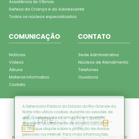
Assistência às Vítimas
Defesa da Criança e do Adolescente
Todos os núcleos especializados
COMUNICAÇÃO
CONTATO
Notícias
Sede Administrativa
Vídeos
Núcleos de Atendimento
Álbuns
Telefones
Material informativo
Ouvidoria
Contato
A Defensoria Pública do Estado do Rio Grande do
Norte não utiliza cookies durante as sessões de
uso. O sistema da informação em questão
encontra-se totalmente de acordo com a
lei
13.709
que dispõe sobre a proteção de dados
pessoais na internet. Para mais informações,
RUA SÉRGIO SEVERO, 2037 | LAGOA NOVA | NATAL-RN | 59063-380